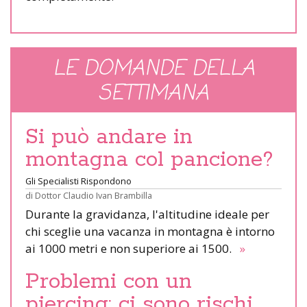
LE DOMANDE DELLA
SETTIMANA
Si può andare in
montagna col pancione?
Gli Specialisti Rispondono
di
Dottor Claudio Ivan Brambilla
Durante la gravidanza, l'altitudine ideale per
chi sceglie una vacanza in montagna è intorno
ai 1000 metri e non superiore ai 1500.
»
Problemi con un
piercing: ci sono rischi