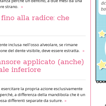
istanza perché un dentino, a due mesi da una
dic
ore strano.
»
ba
fino alla radice: che
dente inclusa nell'osso alveolare, se rimane
ione del dente visibile, deve essere estratta.
»
nsore applicato (anche)
ale inferiore
 esercitare la propria azione esclusivamente
 perché, a differenza della mandibola che è un
ossa differenti separate da suture.
»