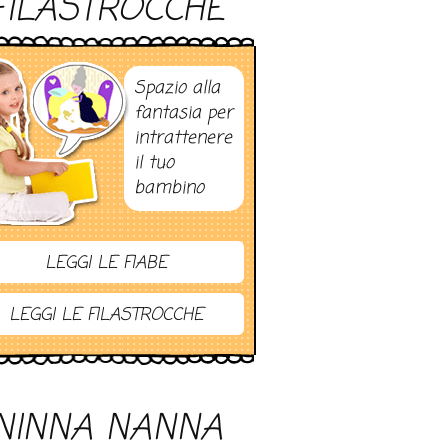
FILASTROCCHE
Spazio alla
fantasia per
intrattenere
il tuo
bambino
LEGGI LE FIABE
LEGGI LE FILASTROCCHE
NINNA NANNA