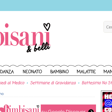
IDANZA
NEONATO
BAMBINO
MALATTIE
MA
iedi al Medico
Settimane di Gravidanza
Battesimo No St
ono