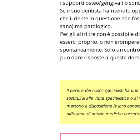
i supporti osteo/gengivali o sono
Se il suo dentista ha ritenuto o
che il dente in questione non fos
sano) ma patologico.
Per gli altri tre non è possibile
esserci proprio, o non erompere
spontaneamente. Solo un controll
può dare risposte a queste doma
Il parere dei nostri specialisti ha 
sostituirsi alla visita specialistica o 
mettono a disposizione le loro conosce
diffusione di notizie mediche corrett