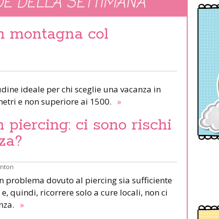
E DELLA SETTIMANA
in montagna col
udine ideale per chi sceglie una vacanza in
etri e non superiore ai 1500.
»
piercing: ci sono rischi
za?
inton
un problema dovuto al piercing sia sufficiente
e, quindi, ricorrere solo a cure locali, non ci
anza.
»