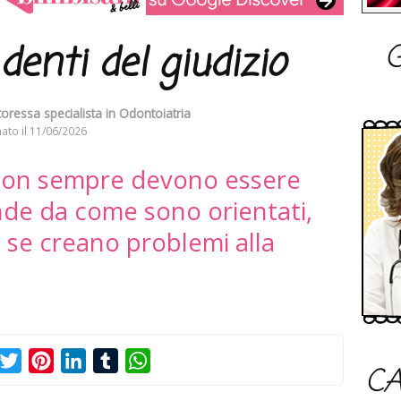
G
denti del giudizio
toressa specialista in Odontoiatria
ato il
11/06/2026
o non sempre devono essere
ende da come sono orientati,
, se creano problemi alla
acebook
Twitter
Pinterest
LinkedIn
Tumblr
WhatsApp
CA