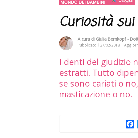
Curiosità sui 
A cura di
Giulia Bernkopf - Dot
Pubblicato il
27/02/2018
Aggiorn
I denti del giudizi
estratti. Tutto dip
se sono cariati o no
masticazione o no.
F