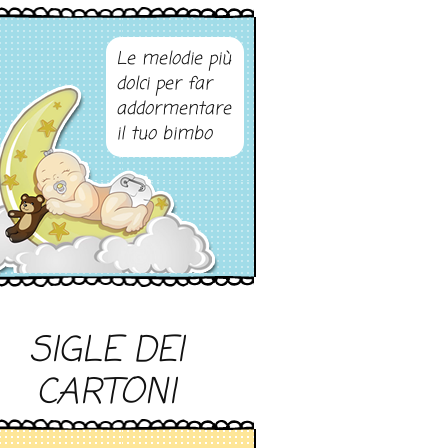
Le melodie più
dolci per far
addormentare
il tuo bimbo
SIGLE DEI
CARTONI