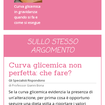
Curva glicemica
in gravidanza:
quando si fa e
come si esegue
SULLO STESSO
ARGOMENTO
Curva glicemica non
perfetta: che fare?
Gli Specialisti Rispondono
di
Professor Gianni Bona
Se la curva glicemica evidenzia la presenza di
un'alterazione, per prima cosa è opportuno
seguire una dieta volta a riportare i valori