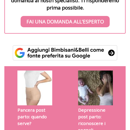
domanda ai nostri specialisti. Ti risponderemo
prima possibile.
FAI UNA DOMANDA ALL’ESPERTO
Pancera post
Depressione
parto: quando
post parto:
serve?
riconoscere i
segnali