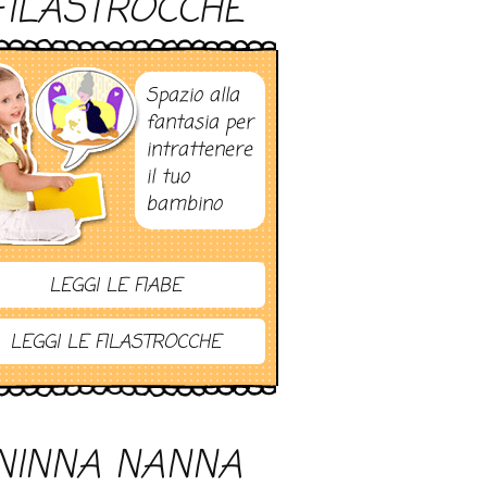
FILASTROCCHE
Spazio alla
fantasia per
intrattenere
il tuo
bambino
LEGGI LE FIABE
LEGGI LE FILASTROCCHE
NINNA NANNA