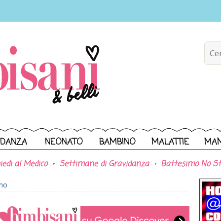
IDANZA
NEONATO
BAMBINO
MALATTIE
MA
iedi al Medico
Settimane di Gravidanza
Battesimo No St
ono