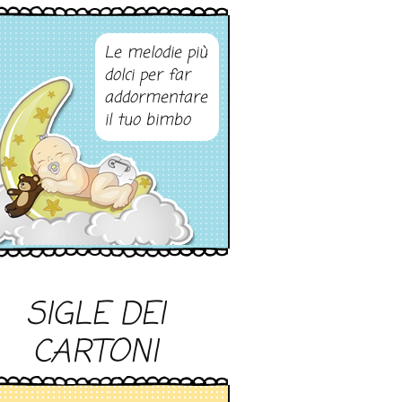
Le melodie più
dolci per far
addormentare
il tuo bimbo
SIGLE DEI
CARTONI