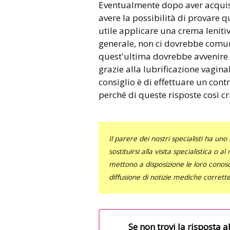
Eventualmente dopo aver acquis
avere la possibilità di provare 
utile applicare una crema lenitiv
generale, non ci dovrebbe comun
quest'ultima dovrebbe avvenire
grazie alla lubrificazione vaginal
consiglio è di effettuare un cont
perché di queste risposte così cr
Il parere dei nostri specialisti ha 
sostituirsi alla visita specialistica o 
mettono a disposizione le loro conosce
diffusione di notizie mediche corrett
Se non trovi la risposta a