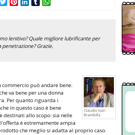
acebook
Twitter
Pinterest
LinkedIn
Tumblr
WhatsApp
mo lenitivo? Quale migliore lubrificante per
la penetrazione? Grazie.
 in commercio può andare bene:
o che va bene per una donna
a. Per quanto riguarda i
anche in questo caso è bene
Claudio Ivan
destinati allo scopo: sia nelle
Brambilla
 l'offerta è estremamente ampia
 prodotto che meglio si adatta al proprio caso.