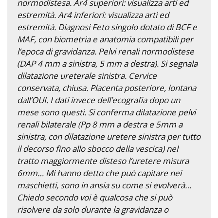
normodistesa. Ar4 superiori: visualizza arti ed
estremità. Ar4 inferiori: visualizza arti ed
estremità. Diagnosi Feto singolo dotato di BCF e
MAF, con biometria e anatomia compatibili per
l’epoca di gravidanza. Pelvi renali normodistese
(DAP 4 mm a sinistra, 5 mm a destra). Si segnala
dilatazione ureterale sinistra. Cervice
conservata, chiusa. Placenta posteriore, lontana
dall’OUI. I dati invece dell’ecografia dopo un
mese sono questi. Si conferma dilatazione pelvi
renali bilaterale (Pp 8 mm a destra e 5mm a
sinistra, con dilatazione uretere sinistra per tutto
il decorso fino allo sbocco della vescica) nel
tratto maggiormente disteso l’uretere misura
6mm… Mi hanno detto che può capitare nei
maschietti, sono in ansia su come si evolverà…
Chiedo secondo voi è qualcosa che si può
risolvere da solo durante la gravidanza o