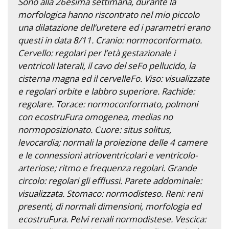
Sono alla 26esima settimana, durante la
morfologica hanno riscontrato nel mio piccolo
una dilatazione dell’uretere ed i parametri erano
questi in data 8/11. Cranio: normoconformato.
Cervello: regolari per l’età gestazionale i
ventricoli laterali, il cavo del seFo pellucido, la
cisterna magna ed il cervelleFo. Viso: visualizzate
e regolari orbite e labbro superiore. Rachide:
regolare. Torace: normoconformato, polmoni
con ecostruFura omogenea, medias no
normoposizionato. Cuore: situs solitus,
levocardia; normali la proiezione delle 4 camere
e le connessioni atrioventricolari e ventricolo-
arteriose; ritmo e frequenza regolari. Grande
circolo: regolari gli efflussi. Parete addominale:
visualizzata. Stomaco: normodisteso. Reni: reni
presenti, di normali dimensioni, morfologia ed
ecostruFura. Pelvi renali normodistese. Vescica: