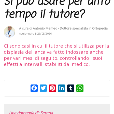
si può usare per altro
tempo il tutore?
A cura di
Antonio Memeo - Dottore specialista in Ortopedia
Aggiornato il
29/05/2026
Ci sono casi in cui il tutore che si utilizza per la
displasia dell'anca va fatto indossare anche
per vari mesi di seguito, controllando i suoi
effetti a intervalli stabiliti dal medico,
Facebook
Twitter
Pinterest
LinkedIn
Tumblr
WhatsApp
Una domanda di: Serena