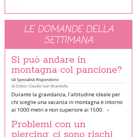
LE DOMANDE DELLA
SETTIMANA
Si può andare in
montagna col pancione?
Gli Specialisti Rispondono
di
Dottor Claudio Ivan Brambilla
Durante la gravidanza, l'altitudine ideale per
chi sceglie una vacanza in montagna è intorno
ai 1000 metri e non superiore ai 1500.
»
Problemi con un
piercing: ci sono rischi