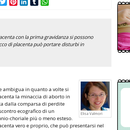
acebook
Twitter
Pinterest
LinkedIn
Tumblr
WhatsApp
acenta con la prima gravidanza si possono
acco di placenta può portare disturbi in
 ambigua in quanto a volte si
lacenta la minaccia di aborto in
ata dalla comparsa di perdite
iscontro ecografico di un
Elisa Valmori
nio-choriale più o meno esteso.
lacenta vero e proprio, che può presentarsi nel