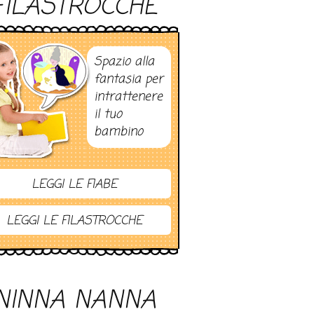
FILASTROCCHE
Spazio alla
fantasia per
intrattenere
il tuo
bambino
LEGGI LE FIABE
LEGGI LE FILASTROCCHE
NINNA NANNA