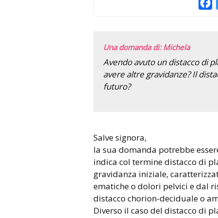
F
Una domanda di: Michela
Avendo avuto un distacco di pl
avere altre gravidanze? Il dist
futuro?
Salve signora,
la sua domanda potrebbe essere
indica col termine distacco di p
gravidanza iniziale, caratterizz
ematiche o dolori pelvici e dal r
distacco chorion-deciduale o am
Diverso il caso del distacco di p