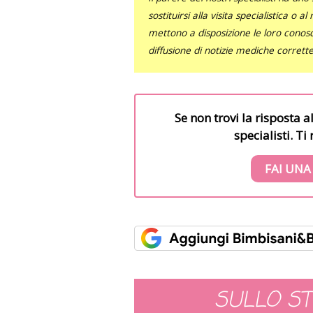
sostituirsi alla visita specialistica o 
mettono a disposizione le loro conosce
diffusione di notizie mediche corrett
Se non trovi la risposta a
specialisti. T
FAI UNA
SULLO S