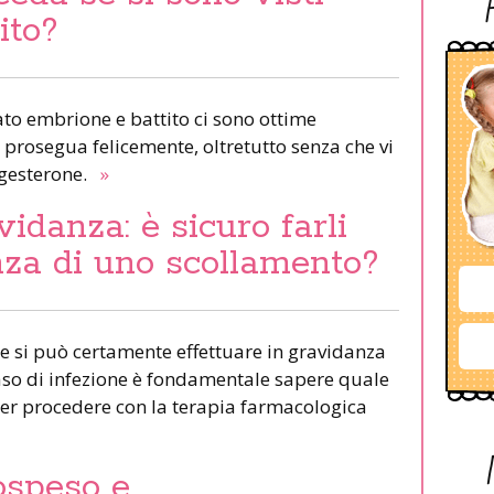
ito?
ato embrione e battito ci sono ottime
 prosegua felicemente, oltretutto senza che vi
ogesterone.
»
idanza: è sicuro farli
nza di uno scollamento?
le si può certamente effettuare in gravidanza
 caso di infezione è fondamentale sapere quale
ter procedere con la terapia farmacologica
ospeso e