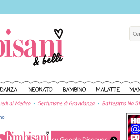
IDANZA
NEONATO
BAMBINO
MALATTIE
MA
iedi al Medico
Settimane di Gravidanza
Battesimo No St
ono