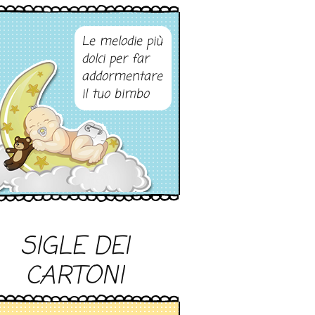
Le melodie più
dolci per far
addormentare
il tuo bimbo
SIGLE DEI
CARTONI