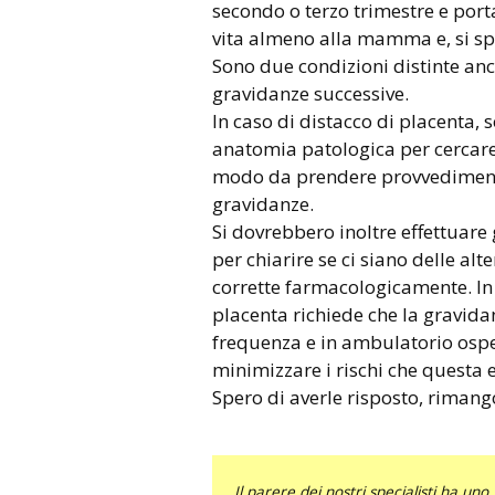
secondo o terzo trimestre e port
vita almeno alla mamma e, si sp
Sono due condizioni distinte an
gravidanze successive.
In caso di distacco di placenta, 
anatomia patologica per cercare 
modo da prendere provvedimenti
gravidanze.
Si dovrebbero inoltre effettuare
per chiarire se ci siano delle al
corrette farmacologicamente. In 
placenta richiede che la gravid
frequenza e in ambulatorio osped
minimizzare i rischi che questa e
Spero di averle risposto, rimang
Il parere dei nostri specialisti ha 