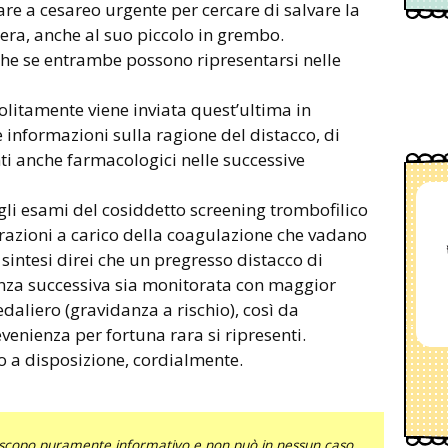
are a cesareo urgente per cercare di salvare la
era, anche al suo piccolo in grembo.
che se entrambe possono ripresentarsi nelle
solitamente viene inviata quest’ultima in
informazioni sulla ragione del distacco, di
 anche farmacologici nelle successive
 gli esami del cosiddetto screening trombofilico
terazioni a carico della coagulazione che vadano
sintesi direi che un pregresso distacco di
anza successiva sia monitorata con maggior
aliero (gravidanza a rischio), così da
venienza per fortuna rara si ripresenti.
o a disposizione, cordialmente.
uno scopo puramente informativo e non può in nessun caso