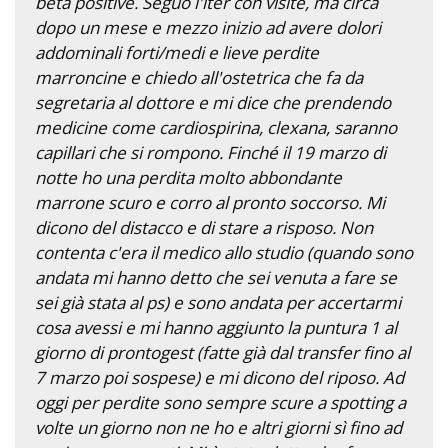
beta positive. Seguo l'iter con visite, ma circa
dopo un mese e mezzo inizio ad avere dolori
addominali forti/medi e lieve perdite
marroncine e chiedo all'ostetrica che fa da
segretaria al dottore e mi dice che prendendo
medicine come cardiospirina, clexana, saranno
capillari che si rompono. Finché il 19 marzo di
notte ho una perdita molto abbondante
marrone scuro e corro al pronto soccorso. Mi
dicono del distacco e di stare a risposo. Non
contenta c'era il medico allo studio (quando sono
andata mi hanno detto che sei venuta a fare se
sei già stata al ps) e sono andata per accertarmi
cosa avessi e mi hanno aggiunto la puntura 1 al
giorno di prontogest (fatte già dal transfer fino al
7 marzo poi sospese) e mi dicono del riposo. Ad
oggi per perdite sono sempre scure a spotting a
volte un giorno non ne ho e altri giorni sì fino ad