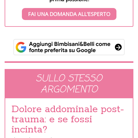
FAI UNA DOMANDA ALL’ESPERTO
SULLO STESSO
ARGOMENTO
Dolore addominale post-
trauma: e se fossi
incinta?