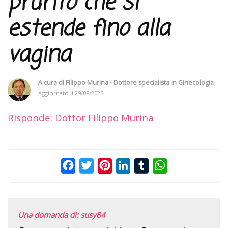
prurito che si
estende fino alla
vagina
A cura di
Filippo Murina - Dottore specialista in Ginecologia
Aggiornato il
29/08/2025
Risponde: Dottor Filippo Murina
Facebook
Twitter
Pinterest
LinkedIn
Tumblr
WhatsApp
Una domanda di: susy84