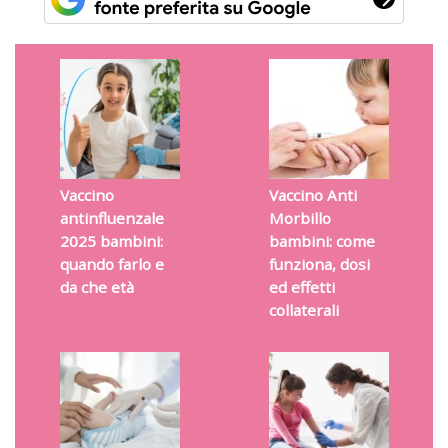
Vaccino
Vaccino Anti
antinfluenzale
Morbillo
2025 bambini:
bambini: come
quando farlo e
funziona, dosi
da che età
ed effetti
collaterali