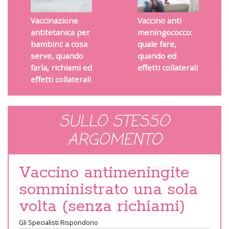
Vaccinazione
Vaccino anti
antitetanica per
meningococco:
bambini: a cosa
quale fare,
serve, quando
quando ed
farla, richiami ed
effetti collaterali
effetti collaterali
SULLO STESSO
ARGOMENTO
Vaccino antimeningite
somministrato una sola
volta (senza richiami)
Gli Specialisti Rispondono