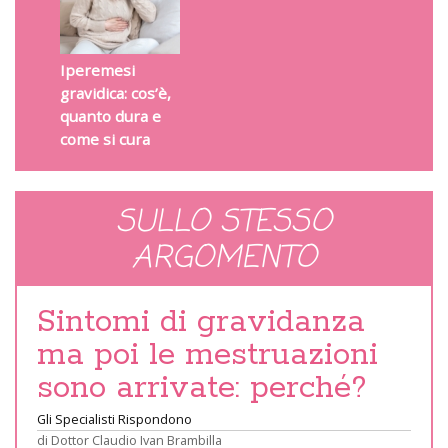
Iperemesi
gravidica: cos’è,
quanto dura e
come si cura
SULLO STESSO
ARGOMENTO
Sintomi di gravidanza
ma poi le mestruazioni
sono arrivate: perché?
Gli Specialisti Rispondono
di
Dottor Claudio Ivan Brambilla