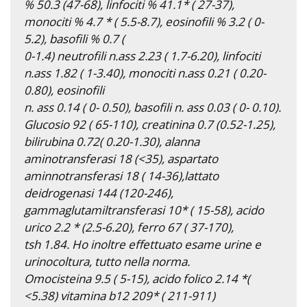
% 50.3 (47-68), linfociti % 41.1* ( 27-37),
monociti % 4.7 * ( 5.5-8.7), eosinofili % 3.2 ( 0-
5.2), basofili % 0.7 (
0-1.4) neutrofili n.ass 2.23 ( 1.7-6.20), linfociti
n.ass 1.82 ( 1-3.40), monociti n.ass 0.21 ( 0.20-
0.80), eosinofili
n. ass 0.14 ( 0- 0.50), basofili n. ass 0.03 ( 0- 0.10).
Glucosio 92 ( 65-110), creatinina 0.7 (0.52-1.25),
bilirubina 0.72( 0.20-1.30), alanna
aminotransferasi 18 (<35), aspartato
aminnotransferasi 18 ( 14-36),lattato
deidrogenasi 144 (120-246),
gammaglutamiltransferasi 10* ( 15-58), acido
urico 2.2 * (2.5-6.20), ferro 67 ( 37-170),
tsh 1.84. Ho inoltre effettuato esame urine e
urinocoltura, tutto nella norma.
Omocisteina 9.5 ( 5-15), acido folico 2.14 *(
<5.38) vitamina b12 209* ( 211-911)