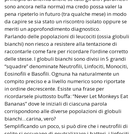
sono ancora nella norma) ma credo possa valer la
pena ripeterlo in futuro (tra qualche mese) in modo
da capire se sia stato un riscontro isolato oppure se
meriti un approfondimento diagnostico.
Parlando delle popolazioni di leucociti (ossia globuli
bianchi) non riesco a resistere alla tentazione di
raccontarle come fare per ricordare l’ordine corretto
delle stesse. I globuli bianchi sono divisi in 5 grandi
“squadre” denominate Neutrofili, Linfociti, Monociti,
Eosinofili e Basofili. Ognuna ha naturalmente un
compito preciso e a livello numerico sono riportate
in ordine decrescente. Esiste una frase per
ricordarsele piuttosto buffa: “Never Let Monkeys Eat
Bananas” dove le iniziali di ciascuna parola
corrispondono alle diverse popolazioni di globuli
bianchi…carina, vero?
Semplificando un poco, si può dire che i neutrofili di
solito si occupano di neutralizzare i batteri, i linfociti