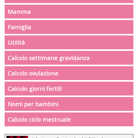
Mamma
Famiglia
Utilità
Calcolo settimane gravidanza
Calcolo ovulazione
Calcolo giorni fertili
Nomi per bambini
Calcolo ciclo mestruale