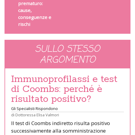
prematuro:
cause,
conseguenze e
rischi
SULLO STESSO
ARGOMENTO
Immunoprofilassi e test
di Coombs: perché è
risultato positivo?
Gli Specialisti Rispondono
di
Dottoressa Elisa Valmori
Il test di Coombs indiretto risulta positivo
successivamente alla somministrazione