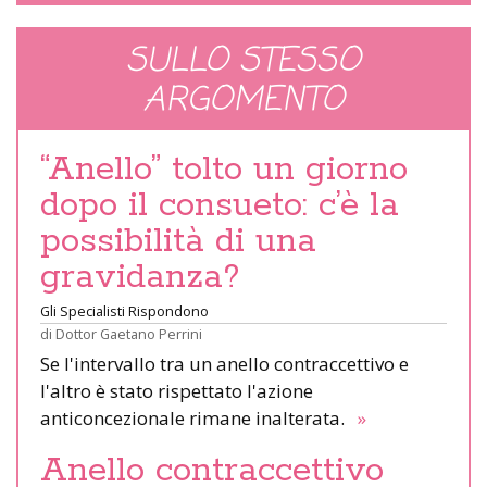
SULLO STESSO
ARGOMENTO
“Anello” tolto un giorno
dopo il consueto: c’è la
possibilità di una
gravidanza?
Gli Specialisti Rispondono
di
Dottor Gaetano Perrini
Se l'intervallo tra un anello contraccettivo e
l'altro è stato rispettato l'azione
anticoncezionale rimane inalterata.
»
Anello contraccettivo