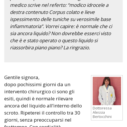
medico scrive nel referto: “modico idrocele a
destra contenuto Corpus colato e lieve
ispessimento delle tuniche su verosimile base
infiammatoria”. Vorrei capire: è normale che ci
sia ancora liquido? Non dovrebbe esserci visto
che è e stato operato o questo liquido si
riassorbira piano piano? La ringrazio.
Gentile signora,
dopo pochissimi giorni da un
intervento chirurgico ci sono gli
esiti, quindi è normale rilevare
ancora del liquido all’interno dello
Dottoressa
scroto. Ripeterei il controllo tra 30
Alessia
Bertocchini
giorni, senza preoccuparsi nel
frattempo. Con cordialità.