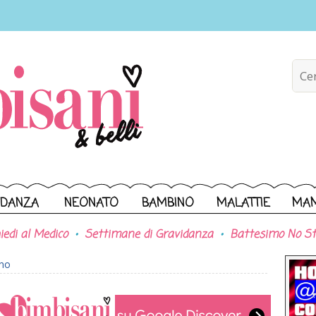
IDANZA
NEONATO
BAMBINO
MALATTIE
MA
iedi al Medico
Settimane di Gravidanza
Battesimo No St
ono