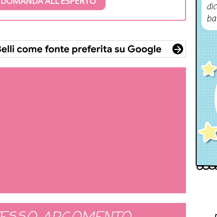
 DOMANDA ALL’ESPERTO
dic
ba