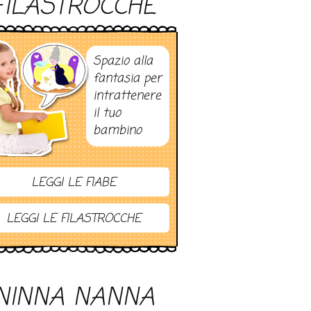
FILASTROCCHE
Spazio alla
fantasia per
intrattenere
il tuo
bambino
LEGGI LE FIABE
LEGGI LE FILASTROCCHE
NINNA NANNA