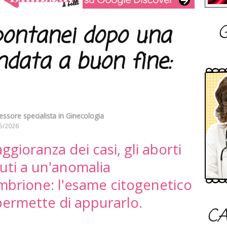
G
pontanei dopo una
ndata a buon fine:
essore specialista in Ginecologia
5/2026
gioranza dei casi, gli aborti
uti a un'anomalia
mbrione: l'esame citogenetico
 permette di appurarlo.
CA