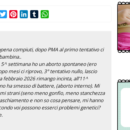
acebook
Twitter
Pinterest
LinkedIn
Tumblr
WhatsApp
ppena compiuti, dopo PMA al primo tentativo ci
bambina..
a 5^ settimana ho un aborto spontaneo (ero
po mesi ci riprovo, 3° tentativo nullo, lascio
a febbraio 2026 rimango incinta, all’11^
ino ha smesso di battere, (aborto interno). Mi
tomi strani (seno meno gonfio, meno stanchezza
raschiamento e non so cosa pensare, mi hanno
econdo voi possono esserci problemi genetici?
e.