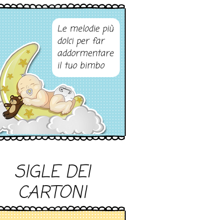
Le melodie più
dolci per far
addormentare
il tuo bimbo
SIGLE DEI
CARTONI