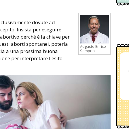
esclusivamente dovute ad
pito. Insista per eseguire
 abortivo perché è la chiave per
uesti aborti spontanei, poterla
Augusto Enrico
ucia a una prossima buona
Semprini
one per interpretare l'esito