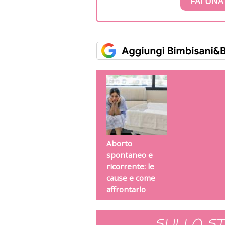
FAI UNA
Aborto
spontaneo e
ricorrente: le
cause e come
affrontarlo