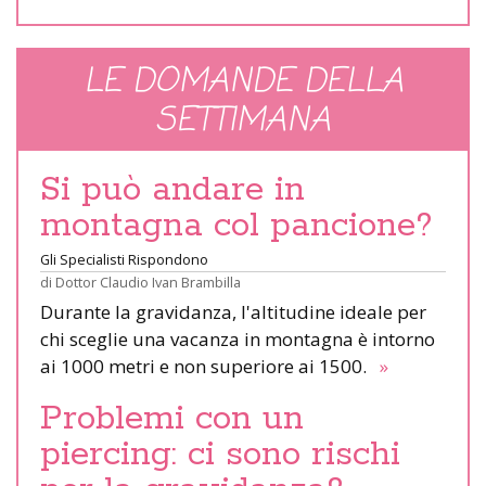
LE DOMANDE DELLA
SETTIMANA
Si può andare in
montagna col pancione?
Gli Specialisti Rispondono
di
Dottor Claudio Ivan Brambilla
Durante la gravidanza, l'altitudine ideale per
chi sceglie una vacanza in montagna è intorno
ai 1000 metri e non superiore ai 1500.
»
Problemi con un
piercing: ci sono rischi