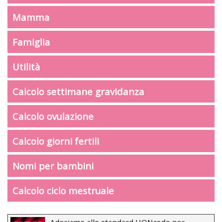
Mamma
Famiglia
Utilità
Calcolo settimane gravidanza
Calcolo ovulazione
Calcolo giorni fertili
Nomi per bambini
Calcolo ciclo mestruale