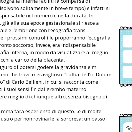
cografia interna faciliti la comparsa di
risolvono solitamente in breve tempo) e infatti si
ispensabile nel numero e nella durata. In
già alla sua epoca gestazionale si riesce a
ale e l’embrione con l’ecografia trans-
i prossimi controlli le proporranno l’ecografia
ronto soccorso, invece, era indispensabile
grafia interna, in modo da visualizzare al meglio
acchi a carico della placenta.
auguro di potersi godere la gravidanza e mi
ino che trovo meraviglioso: “l’alba dell’io Dolore,
” di Carlo Bellieni, in cui si racconta come
tti i suoi sensi fin dal grembo materno.
gere meglio di chiunque altro, senza bisogno di
amma farà esperienza di questo…e di molte
llustro per non rovinarle la sorpresa: un passo
Se