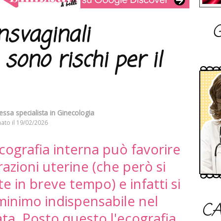
G
nsvaginali
i sono rischi per il
essa specialista in Ginecologia
ato il
19/02/2026
ecografia interna può favorire
azioni uterine (che però si
e in breve tempo) e infatti si
l minimo indispensabile nel
CA
ta. Posto questo l'ecografia