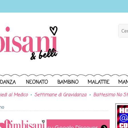
IDANZA
NEONATO
BAMBINO
MALATTIE
MA
iedi al Medico
Settimane di Gravidanza
Battesimo No St
ono