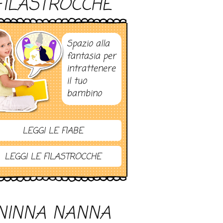
FILASTROCCHE
Spazio alla
fantasia per
intrattenere
il tuo
bambino
LEGGI LE FIABE
LEGGI LE FILASTROCCHE
NINNA NANNA