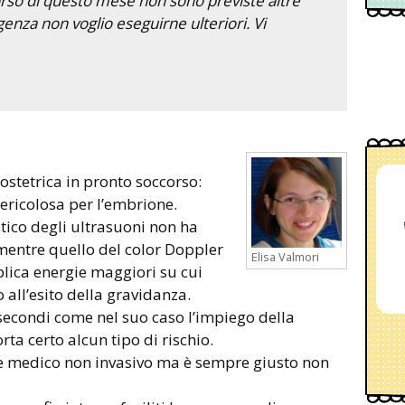
rso di questo mese non sono previste altre
genza non voglio eseguirne ulteriori. Vi
ostetrica in pronto soccorso:
pericolosa per l’embrione.
tico degli ultrasuoni non ha
 mentre quello del color Doppler
Elisa Valmori
lica energie maggiori su cui
all’esito della gravidanza.
secondi come nel suo caso l’impiego della
a certo alcun tipo di rischio.
ame medico non invasivo ma è sempre giusto non