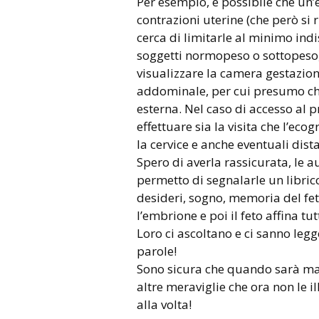
Per esempio, è possibile che un’e
contrazioni uterine (che però si 
cerca di limitarle al minimo ind
soggetti normopeso o sottopeso, 
visualizzare la camera gestazion
addominale, per cui presumo che 
esterna. Nel caso di accesso al p
effettuare sia la visita che l’eco
la cervice e anche eventuali dist
Spero di averla rassicurata, le 
permetto di segnalarle un libricc
desideri, sogno, memoria del feto
l’embrione e poi il feto affina tu
Loro ci ascoltano e ci sanno leg
parole!
Sono sicura che quando sarà m
altre meraviglie che ora non le i
alla volta!