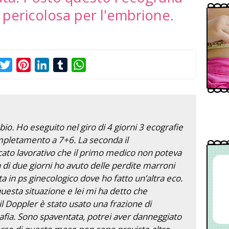
 pericolosa per l'embrione.
acebook
Twitter
Pinterest
LinkedIn
Tumblr
WhatsApp
io. Ho eseguito nel giro di 4 giorni 3 ecografie
mpletamento a 7+6. La seconda il
cato lavorativo che il primo medico non poteva
 di due giorni ho avuto delle perdite marroni
 in ps ginecologico dove ho fatto un’altra eco.
 questa situazione e lei mi ha detto che
 il Doppler è stato usato una frazione di
afia. Sono spaventata, potrei aver danneggiato