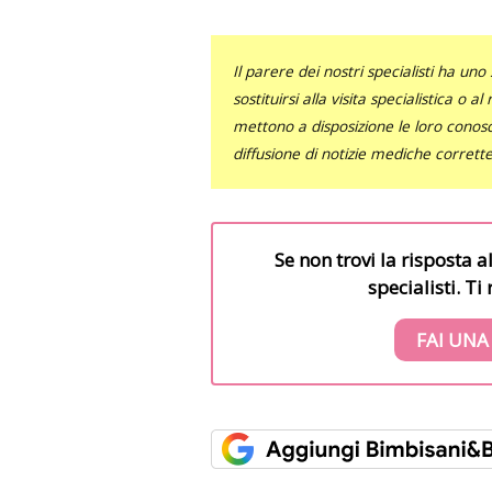
Il parere dei nostri specialisti ha 
sostituirsi alla visita specialistica o 
mettono a disposizione le loro conosce
diffusione di notizie mediche corrett
Se non trovi la risposta a
specialisti. T
FAI UNA