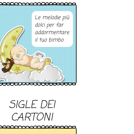
Le melodie più
dolci per far
addormentare
il tuo bimbo
SIGLE DEI
CARTONI