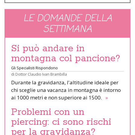
LE DOMANDE DELLA
SETTIMANA
Si può andare in
montagna col pancione?
Gli Specialisti Rispondono
di
Dottor Claudio Ivan Brambilla
Durante la gravidanza, l'altitudine ideale per
chi sceglie una vacanza in montagna è intorno
ai 1000 metri e non superiore ai 1500.
»
Problemi con un
piercing: ci sono rischi
per la gravidanza?