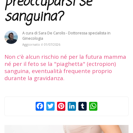
preoccuparsi se
sanguina?
A cura di
Sara De Carolis - Dottoressa specialista in
Ginecologia
Aggiornato il
01/07/2026
Non c'è alcun rischio né per la futura mamma
né per il feto se la "piaghetta" (ectropion)
sanguina, eventualità frequente proprio
durante la gravidanza.
Facebook
Twitter
Pinterest
LinkedIn
Tumblr
WhatsApp