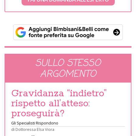
SULLO STESSO
ARGOMENTO
Gravidanza “indietro”
rispetto all’atteso:
proseguirà?
Gli Specialisti Rispondono
di
Dottoressa Elsa Viora