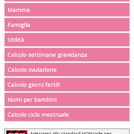
Mamma
Famiglia
Utilità
Calcolo settimane gravidanza
Calcolo ovulazione
Calcolo giorni fertili
Nomi per bambini
Calcolo ciclo mestruale
Aderiamo allo standard HONcode per