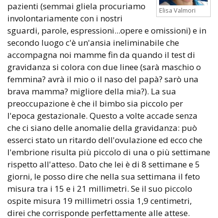
pazienti (semmai gliela procuriamo
Elisa Valmori
involontariamente con i nostri
sguardi, parole, espressioni...opere e omissioni) e in
secondo luogo c'è un'ansia ineliminabile che
accompagna noi mamme fin da quando il test di
gravidanza si colora con due linee (sarà maschio o
femmina? avrà il mio o il naso del papà? sarò una
brava mamma? migliore della mia?). La sua
preoccupazione è che il bimbo sia piccolo per
l'epoca gestazionale. Questo a volte accade senza
che ci siano delle anomalie della gravidanza: può
esserci stato un ritardo dell'ovulazione ed ecco che
l'embrione risulta più piccolo di una o più settimane
rispetto all'atteso. Dato che lei è di 8 settimane e 5
giorni, le posso dire che nella sua settimana il feto
misura tra i 15 e i 21 millimetri. Se il suo piccolo
ospite misura 19 millimetri ossia 1,9 centimetri,
direi che corrisponde perfettamente alle attese.