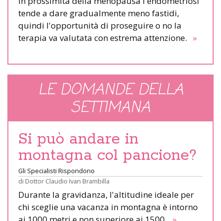
In prossimità della menopausa l'endometriosi
tende a dare gradualmente meno fastidi,
quindi l'opportunità di proseguire o no la
terapia va valutata con estrema attenzione.
»
LE DOMANDE DELLA
SETTIMANA
Si può andare in
montagna col pancione?
Gli Specialisti Rispondono
di
Dottor Claudio Ivan Brambilla
Durante la gravidanza, l'altitudine ideale per
chi sceglie una vacanza in montagna è intorno
ai 1000 metri e non superiore ai 1500.
»