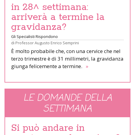
in 28^ settimana:
arriverà a termine la
gravidanza?
Gli Specialisti Rispondono
di
Professor Augusto Enrico Semprini
È molto probabile che, con una cervice che nel
terzo trimestre è di 31 millimetri, la gravidanza
giunga felicemente a termine.
»
LE DOMANDE DELLA
SETTIMANA
Si può andare in