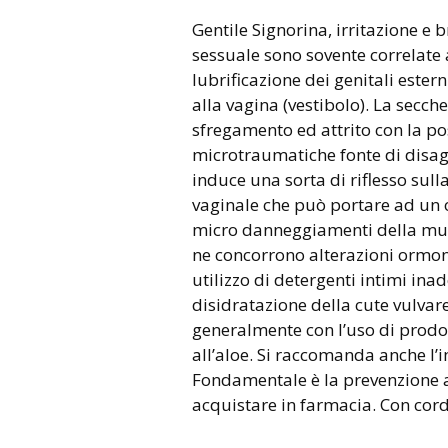
Gentile Signorina, irritazione e bruciore dopo un rapporto
sessuale sono sovente correlate 
lubrificazione dei genitali estern
alla vagina (vestibolo). La secch
sfregamento ed attrito con la po
microtraumatiche fonte di disagi
induce una sorta di riflesso sull
vaginale che può portare ad un o
micro danneggiamenti della mucos
ne concorrono alterazioni ormonal
utilizzo di detergenti intimi ina
disidratazione della cute vulvare
generalmente con l’uso di prodott
all’aloe. Si raccomanda anche l’i
Fondamentale è la prevenzione at
acquistare in farmacia. Con cord