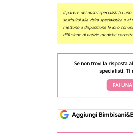
Il parere dei nostri specialisti ha 
sostituirsi alla visita specialistica o 
mettono a disposizione le loro conosce
diffusione di notizie mediche corrett
Se non trovi la risposta a
specialisti. T
FAI UNA