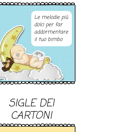
Le melodie più
dolci per far
addormentare
il tuo bimbo
SIGLE DEI
CARTONI