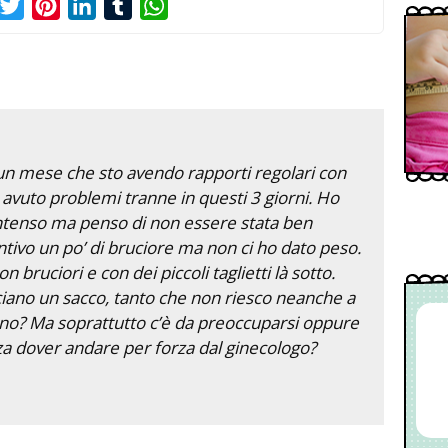
acebook
Twitter
Pinterest
LinkedIn
Tumblr
WhatsApp
un mese che sto avendo rapporti regolari con
avuto problemi tranne in questi 3 giorni. Ho
ntenso ma penso di non essere stata ben
entivo un po’ di bruciore ma non ci ho dato peso.
 bruciori e con dei piccoli taglietti là sotto.
uciano un sacco, tanto che non riesco neanche a
ono? Ma soprattutto c’è da preoccuparsi oppure
nza dover andare per forza dal ginecologo?