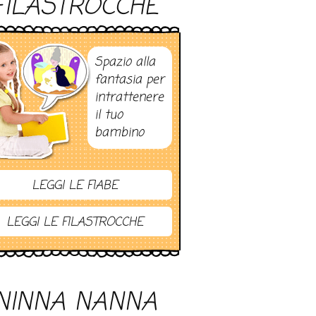
FILASTROCCHE
Spazio alla
fantasia per
intrattenere
il tuo
bambino
LEGGI LE FIABE
LEGGI LE FILASTROCCHE
NINNA NANNA