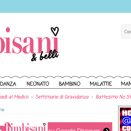
IDANZA
NEONATO
BAMBINO
MALATTIE
MA
iedi al Medico
Settimane di Gravidanza
Battesimo No St
ono