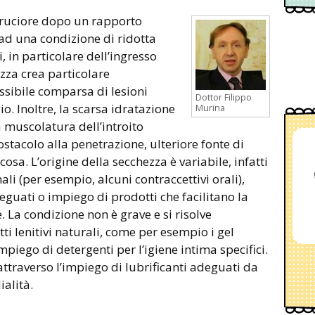
ad una condizione di ridotta
i, in particolare dell’ingresso
ezza crea particolare
ssibile comparsa di lesioni
Dottor Filippo
o. Inoltre, la scarsa idratazione
Murina
a muscolatura dell’introito
stacolo alla penetrazione, ulteriore fonte di
a. L’origine della secchezza è variabile, infatti
i (per esempio, alcuni contraccettivi orali),
deguati o impiego di prodotti che facilitano la
. La condizione non è grave e si risolve
i lenitivi naturali, come per esempio i gel
mpiego di detergenti per l’igiene intima specifici.
traverso l’impiego di lubrificanti adeguati da
ialità.