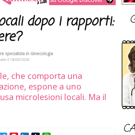
G
ocali dopo i rapporti:
ere?
re specialista in Ginecologia
ato il
18/03/2026
ale, che comporta una
icazione, espone a uno
a microlesioni locali. Ma il
CA