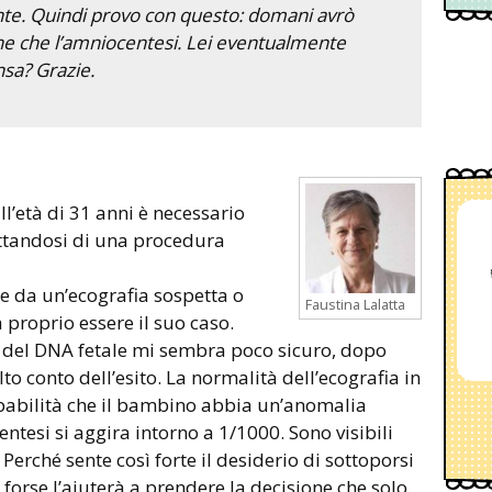
nte. Quindi provo con questo: domani avrò
ane che l’amniocentesi. Lei eventualmente
sa? Grazie.
l’età di 31 anni è necessario
ttandosi di una procedura
e da un’ecografia sospetta o
Faustina Lalatta
proprio essere il suo caso.
est del DNA fetale mi sembra poco sicuro, dopo
to conto dell’esito. La normalità dell’ecografia in
obabilità che il bambino abbia un’anomalia
ntesi si aggira intorno a 1/1000. Sono visibili
erché sente così forte il desiderio di sottoporsi
forse l’aiuterà a prendere la decisione che solo