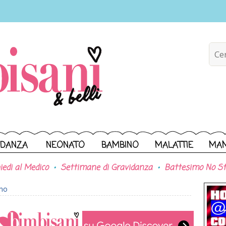
IDANZA
NEONATO
BAMBINO
MALATTIE
MA
iedi al Medico
Settimane di Gravidanza
Battesimo No St
ono