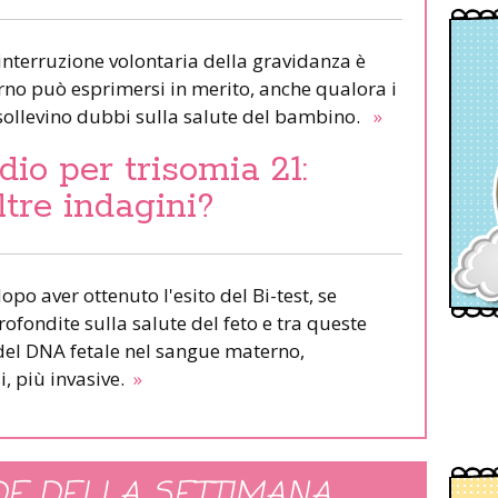
'interruzione volontaria della gravidanza è
rno può esprimersi in merito, anche qualora i
g sollevino dubbi sulla salute del bambino.
»
io per trisomia 21:
ltre indagini?
opo aver ottenuto l'esito del Bi-test, se
ofondite sulla salute del feto e tra queste
a del DNA fetale nel sangue materno,
i, più invasive.
»
E DELLA SETTIMANA