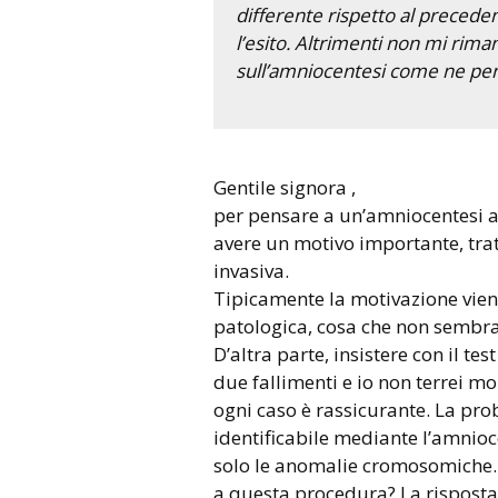
differente rispetto al precede
l’esito. Altrimenti non mi rim
sull’amniocentesi come ne pen
Gentile signora ,
per pensare a un’amniocentesi al
avere un motivo importante, tra
invasiva.
Tipicamente la motivazione vien
patologica, cosa che non sembra 
D’altra parte, insistere con il t
due fallimenti e io non terrei mol
ogni caso è rassicurante. La pr
identificabile mediante l’amnioce
solo le anomalie cromosomiche. P
a questa procedura? La risposta 