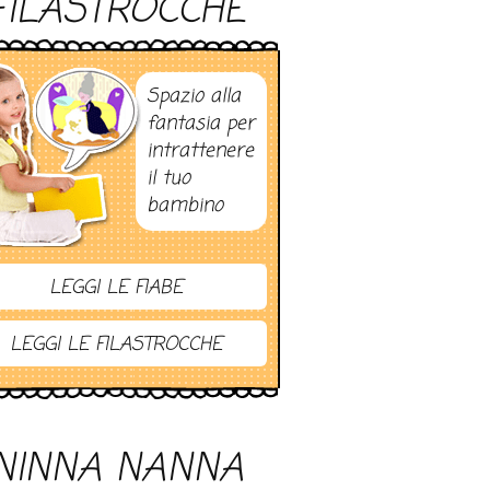
FILASTROCCHE
Spazio alla
fantasia per
intrattenere
il tuo
bambino
LEGGI LE FIABE
LEGGI LE FILASTROCCHE
NINNA NANNA