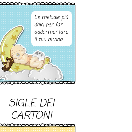
Le melodie più
dolci per far
addormentare
il tuo bimbo
SIGLE DEI
CARTONI