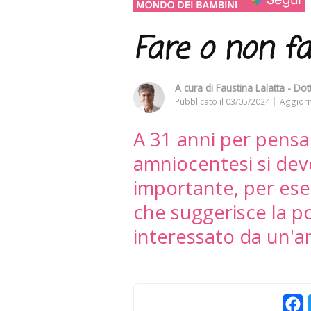
Fare o non fa
A cura di
Faustina Lalatta - Dot
Pubblicato il
03/05/2024
Aggiorn
A 31 anni per pensa
amniocentesi si dev
importante, per ese
che suggerisce la pos
interessato da un'a
F