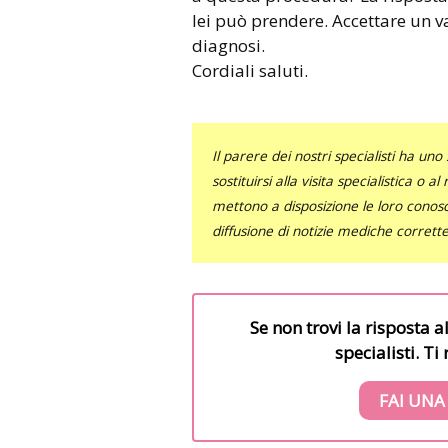
lei può prendere. Accettare un 
diagnosi.
Cordiali saluti.
Il parere dei nostri specialisti ha 
sostituirsi alla visita specialistica o 
mettono a disposizione le loro conosce
diffusione di notizie mediche corrett
Se non trovi la risposta a
specialisti. T
FAI UNA