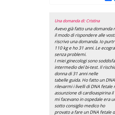
Una domanda di: Cristina
Avevo già fatto una domanda ri
il modo di rispondere alle vost
riscrivo una domanda. Io purtro
110 kg e ho 31 anni. Le ecogra
senza problemi.
I miei ginecologi sono soddisfat
intermedio del bi-test. Il risch
donna di 31 anni nelle
tabelle guida. Ho fatto un DNA
rilevarmi i livelli di DNA fetal
assunzione di cardioaspirina il
mi facevano in ospedale era un
sotto consiglio medico ho
provato a fare un DNA fetale d