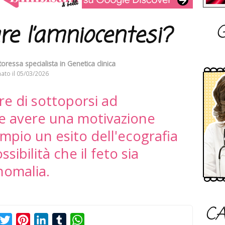
G
re l’amniocentesi?
toressa specialista in Genetica clinica
ato il
05/03/2026
re di sottoporsi ad
e avere una motivazione
mpio un esito dell'ecografia
sibilità che il feto sia
nomalia.
CA
acebook
Twitter
Pinterest
LinkedIn
Tumblr
WhatsApp