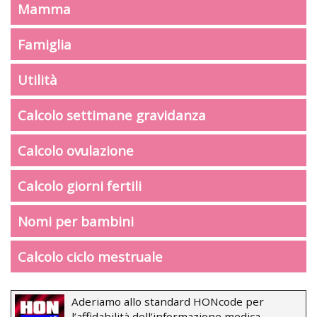
Mamma
Famiglia
Utilità
Calcolo settimane gravidanza
Calcolo ovulazione
Calcolo giorni fertili
Nomi per bambini
Calcolo ciclo mestruale
Aderiamo allo standard HONcode per
l’affidabilità dell’informazione medica