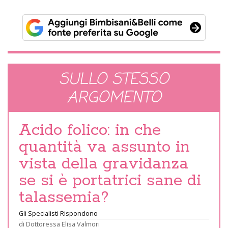
SULLO STESSO
ARGOMENTO
Acido folico: in che
quantità va assunto in
vista della gravidanza
se si è portatrici sane di
talassemia?
Gli Specialisti Rispondono
di
Dottoressa Elisa Valmori