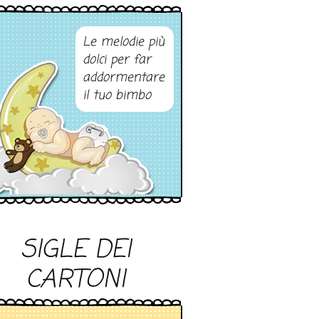
Le melodie più
dolci per far
addormentare
il tuo bimbo
SIGLE DEI
CARTONI