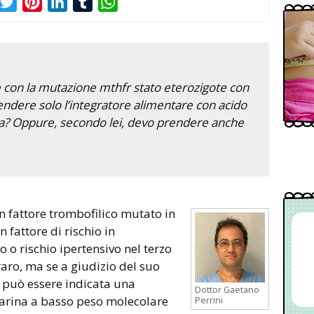
acebook
Twitter
Pinterest
LinkedIn
Tumblr
WhatsApp
e con la mutazione mthfr stato eterozigote con
endere solo l’integratore alimentare con acido
nta? Oppure, secondo lei, devo prendere anche
 fattore di rischio in
o rischio ipertensivo nel terzo
raro, ma se a giudizio del suo
, può essere indicata una
Dottor Gaetano
parina a basso peso molecolare
Perrini