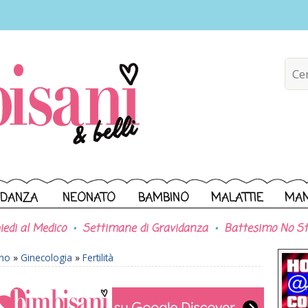
IDANZA
NEONATO
BAMBINO
MALATTIE
MA
iedi al Medico
Settimane di Gravidanza
Battesimo No St
ono
»
Ginecologia
»
Fertilità