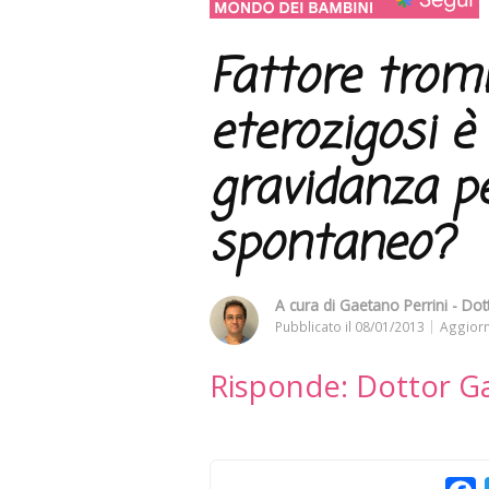
Fattore tromb
eterozigosi è 
gravidanza p
spontaneo?
A cura di
Gaetano Perrini - Dot
Pubblicato il
08/01/2013
Aggiorn
Risponde: Dottor Ga