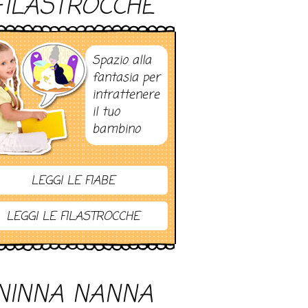
FILASTROCCHE
Spazio alla
fantasia per
intrattenere
il tuo
bambino
LEGGI LE FIABE
LEGGI LE FILASTROCCHE
NINNA NANNA