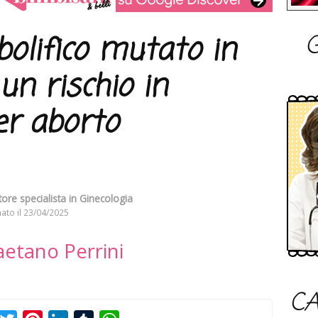
G
olifico mutato in
un rischio in
er aborto
tore specialista in Ginecologia
ato il
23/04/2025
etano Perrini
CA