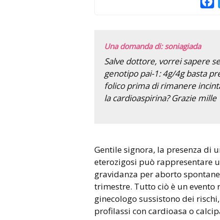
F
Una domanda di: soniagiada
Salve dottore, vorrei sapere s
genotipo pai-1: 4g/4g basta pr
folico prima di rimanere inci
la cardioaspirina? Grazie mille
Gentile signora, la presenza di un fattore trombofilico mutato in
eterozigosi può rappresentare un
gravidanza per aborto spontaneo 
trimestre. Tutto ciò è un evento 
ginecologo sussistono dei rischi
profilassi con cardioasa o calci