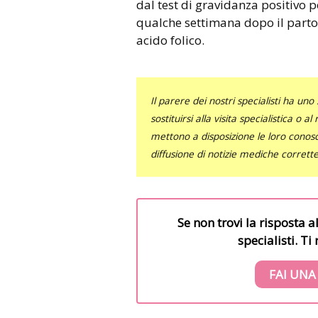
dal test di gravidanza positivo 
qualche settimana dopo il parto
acido folico.
Il parere dei nostri specialisti ha 
sostituirsi alla visita specialistica o 
mettono a disposizione le loro conosce
diffusione di notizie mediche corrett
Se non trovi la risposta a
specialisti. T
FAI UNA