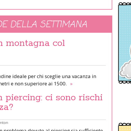
E DELLA SETTIMANA
in montagna col
udine ideale per chi sceglie una vacanza in
etri e non superiore ai 1500.
»
piercing: ci sono rischi
za?
inton
un problema dovuto al piercing sia sufficiente