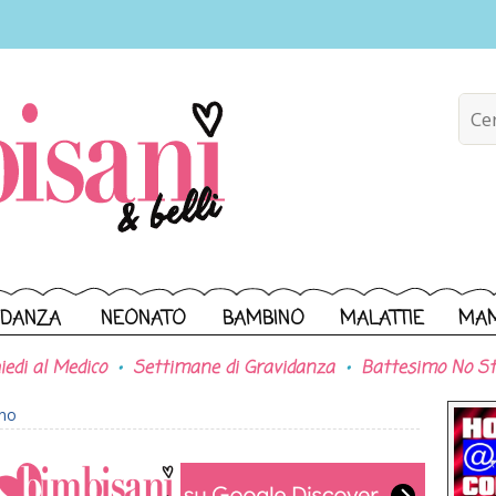
IDANZA
NEONATO
BAMBINO
MALATTIE
MA
iedi al Medico
Settimane di Gravidanza
Battesimo No St
ono