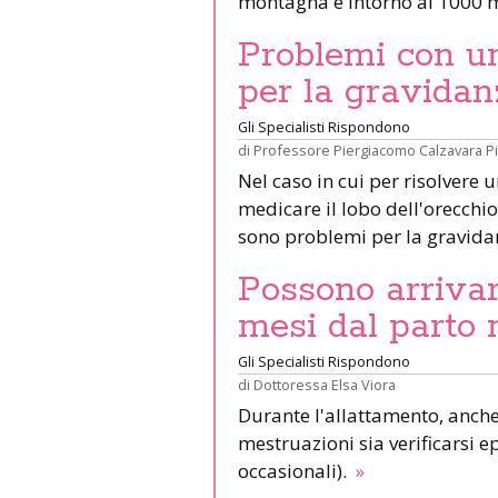
montagna è intorno ai 1000 m
Problemi con un 
per la gravidan
Gli Specialisti Rispondono
di
Professore Piergiacomo Calzavara P
Nel caso in cui per risolvere 
medicare il lobo dell'orecchio 
sono problemi per la gravid
Possono arrivar
mesi dal parto 
Gli Specialisti Rispondono
di
Dottoressa Elsa Viora
Durante l'allattamento, anche 
mestruazioni sia verificarsi e
occasionali).
»