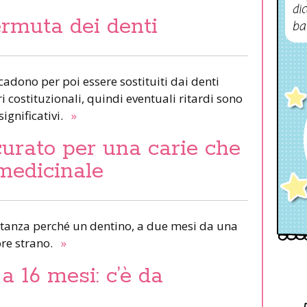
dic
ermuta dei denti
ba
 cadono per poi essere sostituiti dai denti
 costituzionali, quindi eventuali ritardi sono
ignificativi.
»
curato per una carie che
medicinale
istanza perché un dentino, a due mesi da una
ore strano.
»
a 16 mesi: c’è da