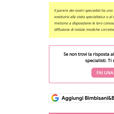
Il parere dei nostri specialisti ha 
sostituirsi alla visita specialistica o 
mettono a disposizione le loro conosce
diffusione di notizie mediche corrett
Se non trovi la risposta a
specialisti. T
FAI UNA