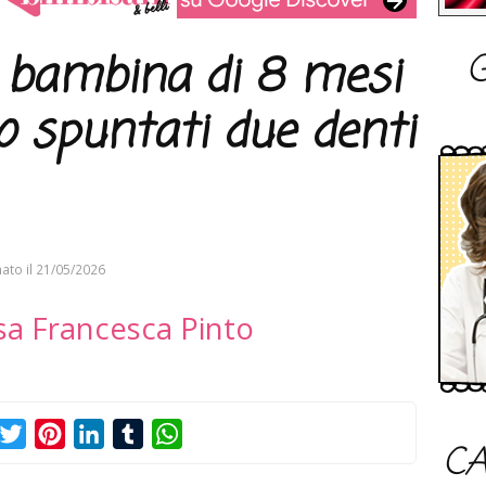
G
a bambina di 8 mesi
o spuntati due denti
ato il
21/05/2026
sa Francesca Pinto
acebook
Twitter
Pinterest
LinkedIn
Tumblr
WhatsApp
CA