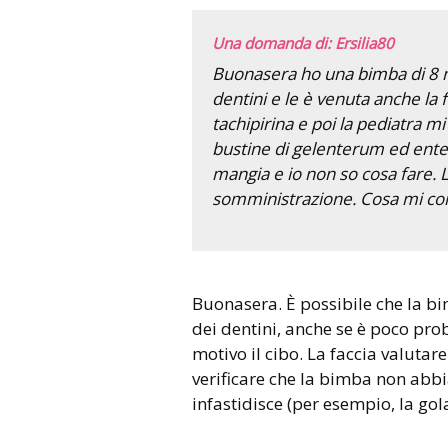
Una domanda di: Ersilia80
Buonasera ho una bimba di 8 me
dentini e le è venuta anche la f
tachipirina e poi la pediatra mi
bustine di gelenterum ed ent
mangia e io non so cosa fare. L’a
somministrazione. Cosa mi con
Buonasera. È possibile che la bimba sia infastidita dall’eruzione
dei dentini, anche se è poco prob
motivo il cibo. La faccia valutar
verificare che la bimba non abbi
infastidisce (per esempio, la gola