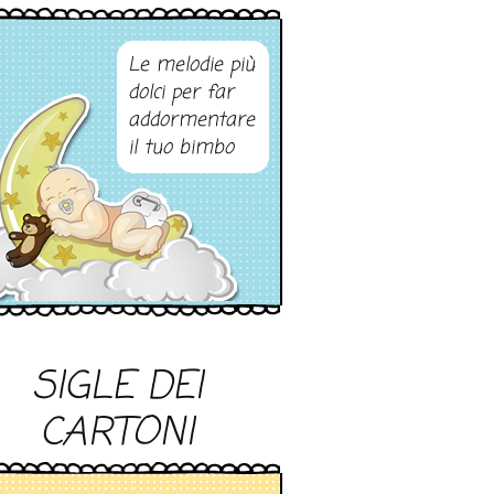
Le melodie più
dolci per far
addormentare
il tuo bimbo
SIGLE DEI
CARTONI