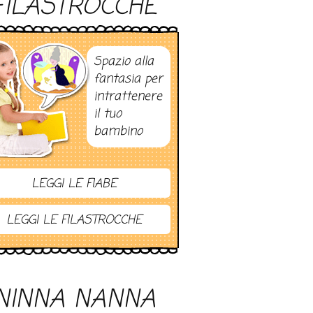
FILASTROCCHE
Spazio alla
fantasia per
intrattenere
il tuo
bambino
LEGGI LE FIABE
LEGGI LE FILASTROCCHE
NINNA NANNA