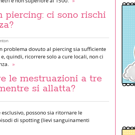
etri e non superiore ai 1500.
»
piercing: ci sono rischi
za?
inton
un problema dovuto al piercing sia sufficiente
e, quindi, ricorrere solo a cure locali, non ci
anza.
»
e le mestruazioni a tre
mentre si allatta?
esclusivo, possono sia ritornare le
pisodi di spotting (lievi sanguinamenti