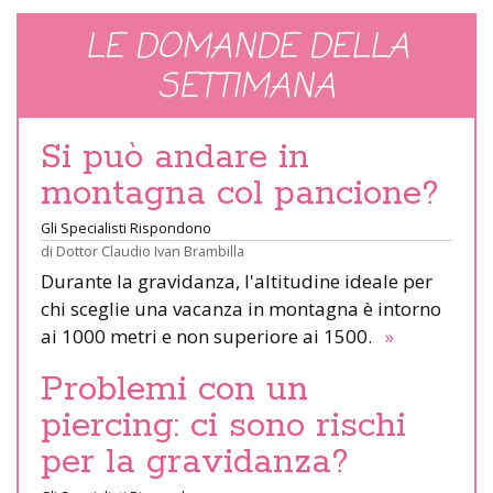
LE DOMANDE DELLA
SETTIMANA
Si può andare in
montagna col pancione?
Gli Specialisti Rispondono
di
Dottor Claudio Ivan Brambilla
Durante la gravidanza, l'altitudine ideale per
chi sceglie una vacanza in montagna è intorno
ai 1000 metri e non superiore ai 1500.
»
Problemi con un
piercing: ci sono rischi
per la gravidanza?