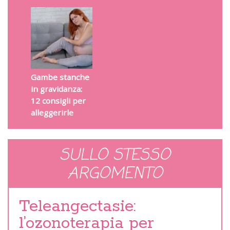
Gambe stanche
in gravidanza:
12 consigli per
alleggerirle
SULLO STESSO
ARGOMENTO
Teleangectasie:
l’ozonoterapia per