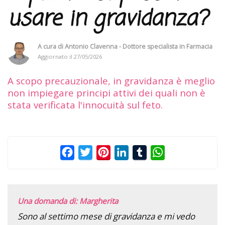
usare in gravidanza?
A cura di
Antonio Clavenna - Dottore specialista in Farmacia
Aggiornato il
27/05/2026
A scopo precauzionale, in gravidanza è meglio
non impiegare principi attivi dei quali non è
stata verificata l'innocuità sul feto.
Facebook
Twitter
Pinterest
LinkedIn
Tumblr
WhatsApp
Una domanda di: Margherita
Sono al settimo mese di gravidanza e mi vedo