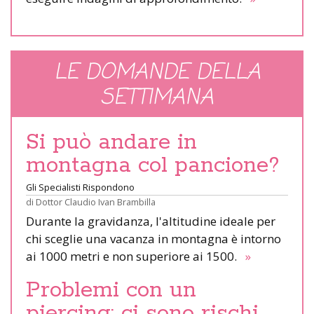
LE DOMANDE DELLA
SETTIMANA
Si può andare in
montagna col pancione?
Gli Specialisti Rispondono
di
Dottor Claudio Ivan Brambilla
Durante la gravidanza, l'altitudine ideale per
chi sceglie una vacanza in montagna è intorno
ai 1000 metri e non superiore ai 1500.
»
Problemi con un
piercing: ci sono rischi