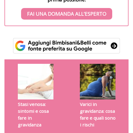
FAI UNA DOMANDA ALL’ESPERTO
Stasi venosa:
Varici in
sintomi e cosa
gravidanza: cosa
fare in
fare e quali sono
gravidanza
i rischi