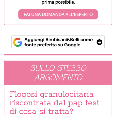
prima possibile.
FAI UNA DOMANDA ALL’ESPERTO
SULLO STESSO
ARGOMENTO
Flogosi granulocitaria
riscontrata dal pap test:
di cosa si tratta?