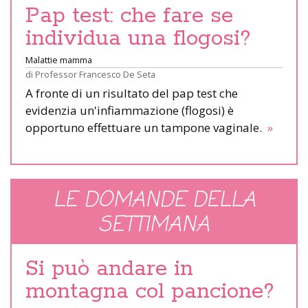
Pap test: che fare se
individua una flogosi?
Malattie mamma
di
Professor Francesco De Seta
A fronte di un risultato del pap test che
evidenzia un'infiammazione (flogosi) è
opportuno effettuare un tampone vaginale.
»
LE DOMANDE DELLA
SETTIMANA
Si può andare in
montagna col pancione?