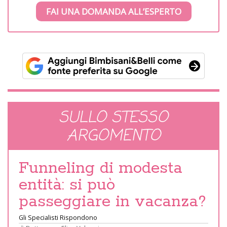
FAI UNA DOMANDA ALL’ESPERTO
SULLO STESSO
ARGOMENTO
Funneling di modesta
entità: si può
passeggiare in vacanza?
Gli Specialisti Rispondono