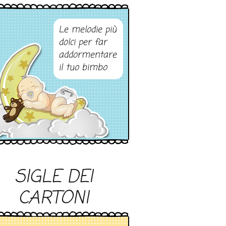
Le melodie più
dolci per far
addormentare
il tuo bimbo
SIGLE DEI
CARTONI