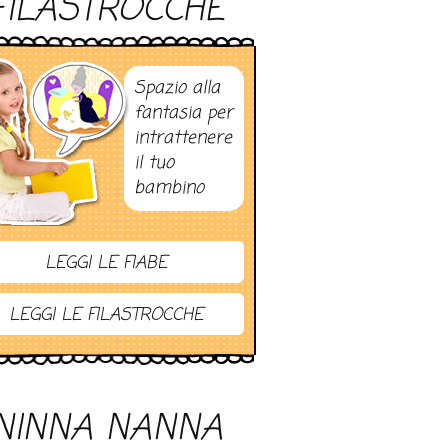
FILASTROCCHE
Spazio alla
fantasia per
intrattenere
il tuo
bambino
LEGGI LE FIABE
LEGGI LE FILASTROCCHE
NINNA NANNA