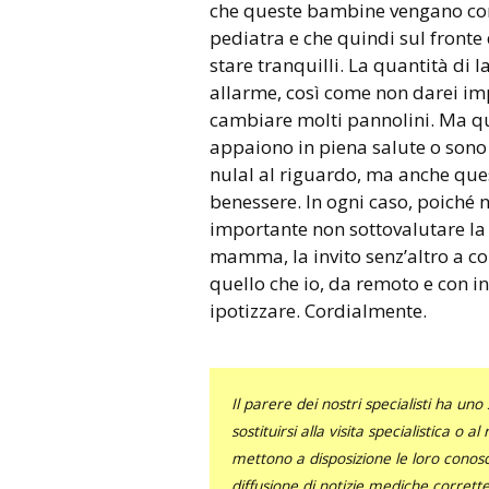
che queste bambine vengano con
pediatra e che quindi sul front
stare tranquilli. La quantità di
allarme, così come non darei imp
cambiare molti pannolini. Ma qu
appaiono in piena salute o sono 
nulal al riguardo, ma anche ques
benessere. In ogni caso, poiché n
importante non sottovalutare la
mamma, la invito senz’altro a co
quello che io, da remoto e con i
ipotizzare. Cordialmente.
Il parere dei nostri specialisti ha 
sostituirsi alla visita specialistica o 
mettono a disposizione le loro conosce
diffusione di notizie mediche corrett