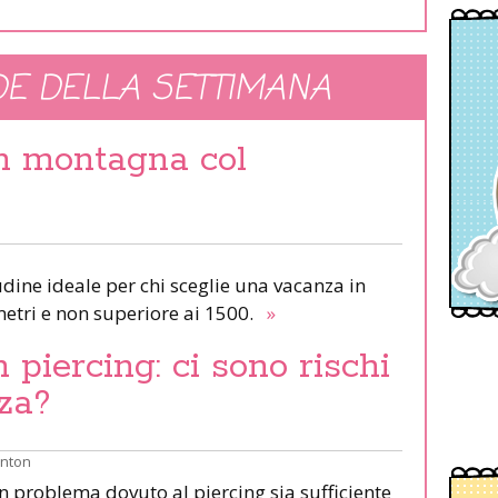
E DELLA SETTIMANA
in montagna col
udine ideale per chi sceglie una vacanza in
etri e non superiore ai 1500.
»
piercing: ci sono rischi
za?
inton
un problema dovuto al piercing sia sufficiente