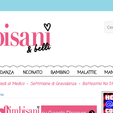
IDANZA
NEONATO
BAMBINO
MALATTIE
MA
iedi al Medico
Settimane di Gravidanza
Battesimo No St
ono