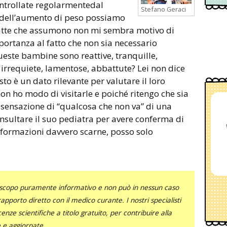
trollate regolarmentedal
Stefano Geraci
e dell’aumento di peso possiamo
 latte che assumono non mi sembra motivo di
ortanza al fatto che non sia necessario
este bambine sono reattive, tranquille,
irrequiete, lamentose, abbattute? Lei non dice
to è un dato rilevante per valutare il loro
on ho modo di visitarle e poiché ritengo che sia
 sensazione di “qualcosa che non va” di una
nsultare il suo pediatra per avere conferma di
nformazioni davvero scarne, posso solo
uno scopo puramente informativo e non può in nessun caso
al rapporto diretto con il medico curante. I nostri specialisti
nze scientifiche a titolo gratuito, per contribuire alla
e e aggiornate.