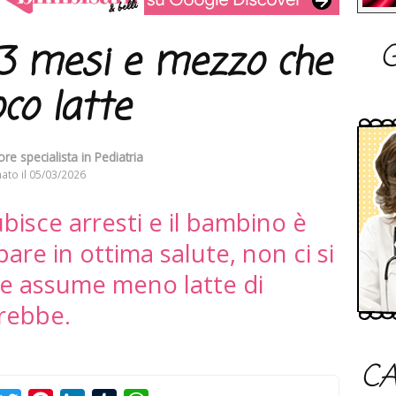
G
 3 mesi e mezzo che
o latte
re specialista in Pediatria
ato il
05/03/2026
ubisce arresti e il bambino è
pare in ottima salute, non ci si
e assume meno latte di
erebbe.
CA