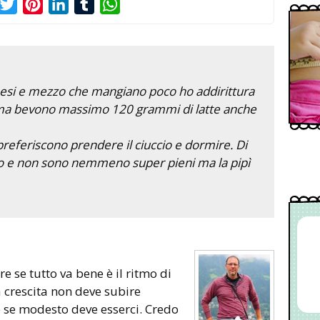
acebook
Twitter
Pinterest
LinkedIn
Tumblr
WhatsApp
mesi e mezzo che mangiano poco ho addirittura
e ma bevono massimo 120 grammi di latte anche
preferiscono prendere il ciuccio e dormire. Di
no e non sono nemmeno super pieni ma la pipì
ire se tutto va bene è il ritmo di
la crescita non deve subire
e se modesto deve esserci. Credo