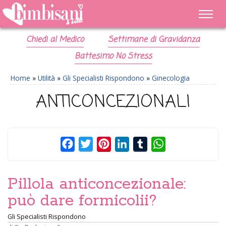
Chiedi al Medico
Settimane di Gravidanza
Battesimo No Stress
Home
»
Utilità
»
Gli Specialisti Rispondono
»
Ginecologia
ANTICONCEZIONALI
Facebook
Twitter
Pinterest
LinkedIn
Tumblr
WhatsApp
Pillola anticoncezionale:
può dare formicolii?
Gli Specialisti Rispondono