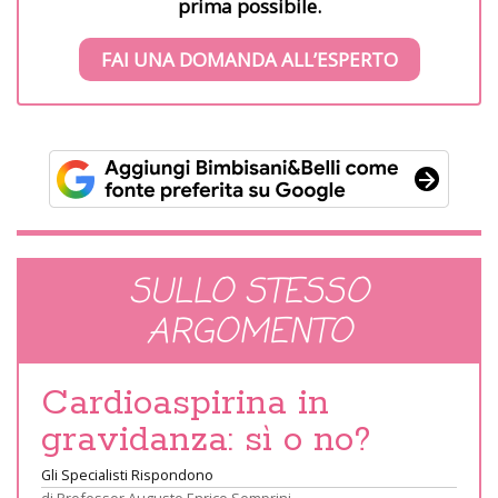
prima possibile.
FAI UNA DOMANDA ALL’ESPERTO
SULLO STESSO
ARGOMENTO
Cardioaspirina in
gravidanza: sì o no?
Gli Specialisti Rispondono
di
Professor Augusto Enrico Semprini