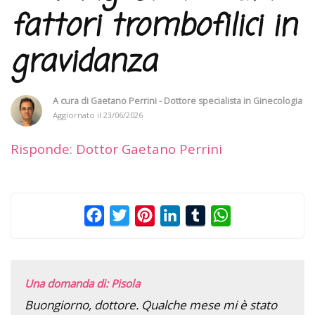
fattori trombofilici in
gravidanza
A cura di
Gaetano Perrini - Dottore specialista in Ginecologia
Aggiornato il
23/06/2026
Risponde: Dottor Gaetano Perrini
Facebook
Twitter
Pinterest
LinkedIn
Tumblr
WhatsApp
Una domanda di: Pisola
Buongiorno, dottore. Qualche mese mi è stato