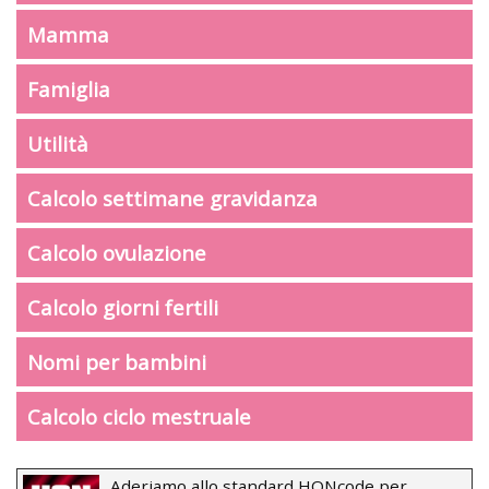
Mamma
Famiglia
Utilità
Calcolo settimane gravidanza
Calcolo ovulazione
Calcolo giorni fertili
Nomi per bambini
Calcolo ciclo mestruale
Aderiamo allo standard HONcode per