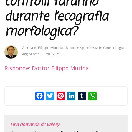
controlli faranno
durante l’ecografia
morfologica?
A cura di
Filippo Murina - Dottore specialista in Ginecologia
Aggiornato il
07/03/2025
Risponde: Dottor Filippo Murina
Facebook
Twitter
Pinterest
LinkedIn
Tumblr
WhatsApp
Una domanda di: valery