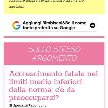
consultare sempre il proprio medico curante e/o
specialisti.
SULLO STESSO
ARGOMENTO
Accrescimento fetale nei
limiti medio inferiori
della norma: c’è da
preoccuparsi?
Gli Specialisti Rispondono