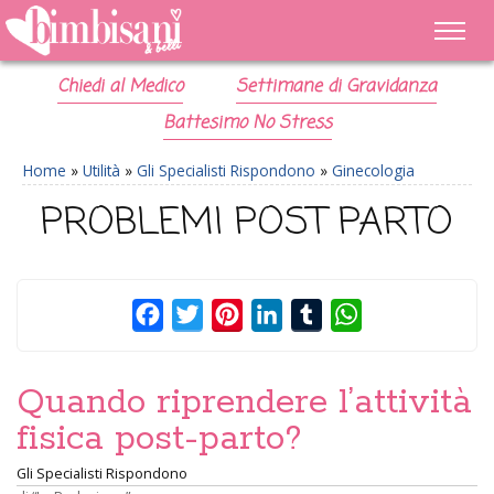
Chiedi al Medico
Settimane di Gravidanza
Battesimo No Stress
Home
»
Utilità
»
Gli Specialisti Rispondono
»
Ginecologia
PROBLEMI POST PARTO
Facebook
Twitter
Pinterest
LinkedIn
Tumblr
WhatsApp
Quando riprendere l’attività
fisica post-parto?
Gli Specialisti Rispondono