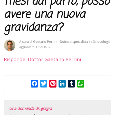
mesi dal parto, posso
avere una nuova
gravidanza?
A cura di
Gaetano Perrini - Dottore specialista in Ginecologia
Aggiornato il
05/03/2025
Risponde: Dottor Gaetano Perrini
Facebook
Twitter
Pinterest
LinkedIn
Tumblr
WhatsApp
Una domanda di: gragra