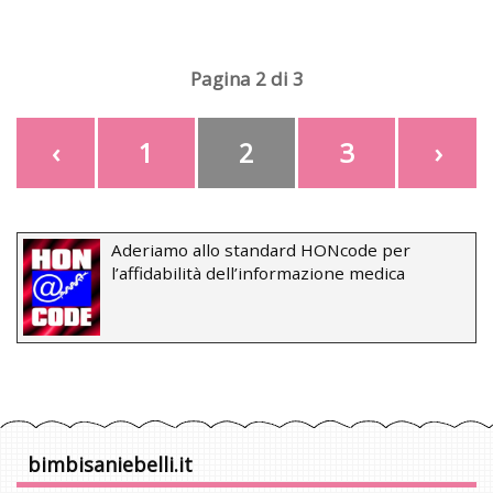
Pagina 2 di 3
‹
1
2
3
›
Aderiamo allo standard HONcode per
l’affidabilità dell’informazione medica
bimbisaniebelli.it