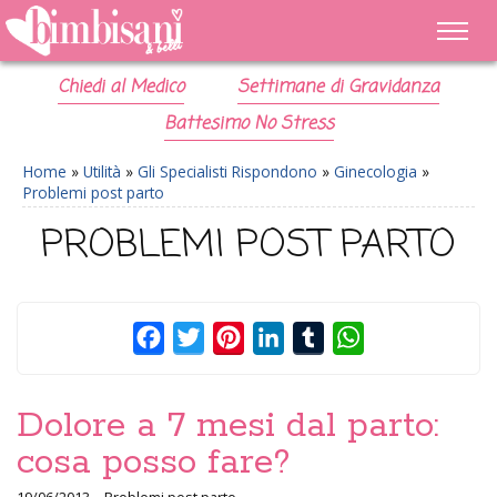
Chiedi al Medico
Settimane di Gravidanza
Battesimo No Stress
Home
»
Utilità
»
Gli Specialisti Rispondono
»
Ginecologia
»
Problemi post parto
PROBLEMI POST PARTO
Facebook
Twitter
Pinterest
LinkedIn
Tumblr
WhatsApp
Dolore a 7 mesi dal parto:
cosa posso fare?