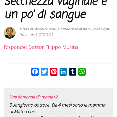
secchezza vaginale e
un po’ di sangue
A cura di
Filippo Murina - Dottore specialista in Ginecologia
Aggiornato il
07/03/2025
Risponde: Dottor Filippo Murina
Facebook
Twitter
Pinterest
LinkedIn
Tumblr
WhatsApp
Una domanda di: mattia12
Buongiorno dottore. Da 4 mesi sono la mamma
di Mattia che