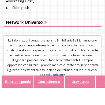
Advertising Policy
Notifiche push
»
Network Universo
Le informazioni contenute nel sito BimbiSanieBelli.it hanno uno
scopo puramente informativo e non possono in nessun caso
sostituirsi alla visita specialistica o al rapporto diretto tra paziente
e medico curante né possono costituire una formulazione di
diagnosi o prescrizione di farmaci o trattamenti. E’ sempre
opportuno consultare il proprio medico curante e/o gli specialisti
riguardo indicazioni su assunzione dei farmaci o dubbi e quesiti.
Leggi il Disclaimer
Esperto risponde
Concepimento
Gravidanza
UNISTAR Srl - Corso di Porta Nuova 3/A, 20121, Milano - P.IVA
34554323112
Mail:
redazione@bimbisaniebelli.it
- Tel: 02.63.675.300
© 2026 - Tutti i diritti riservati