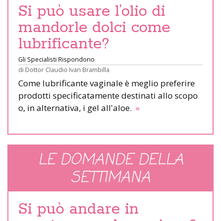
Si può usare l’olio di
mandorle dolci come
lubrificante?
Gli Specialisti Rispondono
di
Dottor Claudio Ivan Brambilla
Come lubrificante vaginale è meglio preferire
prodotti specificatamente destinati allo scopo
o, in alternativa, i gel all'aloe.
»
LE DOMANDE DELLA
SETTIMANA
Si può andare in