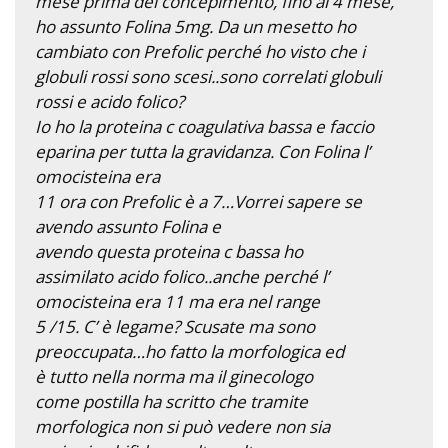
mese prima del concepimento, fino al 4 mese,
ho assunto Folina 5mg. Da un mesetto ho
cambiato con Prefolic perché ho visto che i
globuli rossi sono scesi..sono correlati globuli
rossi e acido folico?
Io ho la proteina c coagulativa bassa e faccio
eparina per tutta la gravidanza. Con Folina l’
omocisteina era
11 ora con Prefolic è a 7…Vorrei sapere se
avendo assunto Folina e
avendo questa proteina c bassa ho
assimilato acido folico..anche perché l’
omocisteina era 11 ma era nel range
5 /15. C’ è legame? Scusate ma sono
preoccupata…ho fatto la morfologica ed
è tutto nella norma ma il ginecologo
come postilla ha scritto che tramite
morfologica non si può vedere non sia