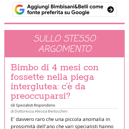
SULLO STESSO
ARGOMENTO
Bimbo di 4 mesi con
fossette nella piega
interglutea: c’è da
preoccuparsi?
Gli Specialisti Rispondono
di
Dottoressa Alessia Bertocchini
E' davvero raro che una piccola anomalia in
prossimità dell'ano che vari specialisti hanno