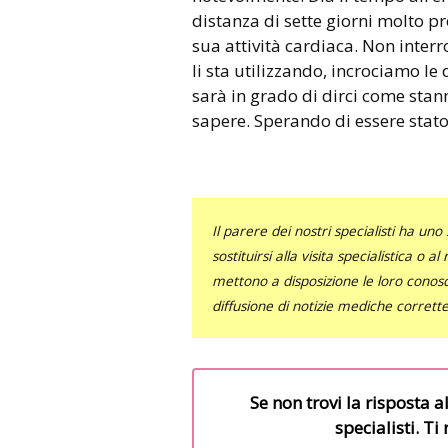
distanza di sette giorni molto p
sua attività cardiaca. Non inter
li sta utilizzando, incrociamo le
sarà in grado di dirci come stan
sapere. Sperando di essere stato 
Il parere dei nostri specialisti ha 
sostituirsi alla visita specialistica o 
mettono a disposizione le loro conosce
diffusione di notizie mediche corrett
Se non trovi la risposta a
specialisti. T