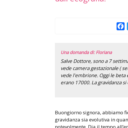
F
Una domanda di: Floriana
Salve Dottore, sono a 7 settima
vede camera gestazionale ( set
vede l'embrione. Oggi le beta
erano 17000. La gravidanza si 
Buongiorno signora, abbiamo fiducia nel fatto che la
gravidanza sia evolutiva in quan
notevolmente. Dia il tempo all’e