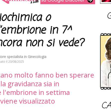
G
iochimica o
l’embrione in 7^
cora non si vede?
tore specialista in Ginecologia
ato il
20/08/2025
ano molto fanno ben sperare
 la gravidanza sia in
 l'embrione in settima
viene visualizzato
CA