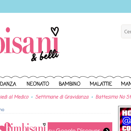
IDANZA
NEONATO
BAMBINO
MALATTIE
MA
iedi al Medico
Settimane di Gravidanza
Battesimo No St
ono