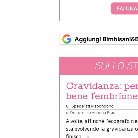
FAI UNA
SULLO S
Gravidanza: pe
bene l’embrione
Gli Specialisti Rispondono
di
Dottoressa Arianna Prada
A volte, affinché l'ecografo r
sta evolvendo la gravidanza o
finisca.
»