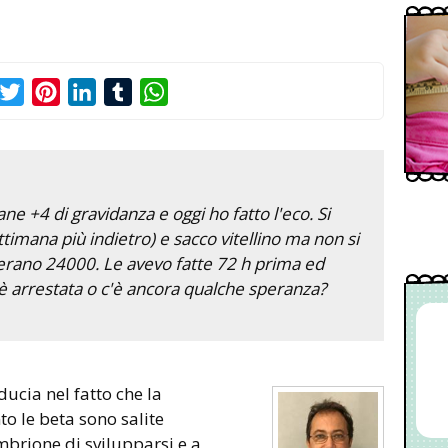
acebook
Twitter
Pinterest
LinkedIn
Tumblr
WhatsApp
ne +4 di gravidanza e oggi ho fatto l'eco. Si
timana più indietro) e sacco vitellino ma non si
 erano 24000. Le avevo fatte 72 h prima ed
è arrestata o c'è ancora qualche speranza?
to le beta sono salite
mbrione di svilupparsi e a