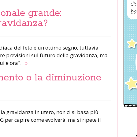
dic
onale grande:
ba
gravidanza?
rdiaca del feto è un ottimo segno, tuttavia
are previsioni sul futuro della gravidanza, ma
qui e ora".
»
mento o la diminuzione
la gravidanza in utero, non ci si basa più
 per capire come evolverà, ma si ripete il