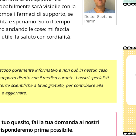
robabilmente sarà visibile con la
rompa i farmaci di supporto, se
Dottor Gaetano
 dita e speriamo. Solo il tempo
Perrini
no andando le cose: mi faccia
utile, la saluto con cordialità.
uno scopo puramente informativo e non può in nessun caso
al rapporto diretto con il medico curante. I nostri specialisti
nze scientifiche a titolo gratuito, per contribuire alla
e e aggiornate.
l tuo quesito, fai la tua domanda ai nostri
i risponderemo prima possibile.