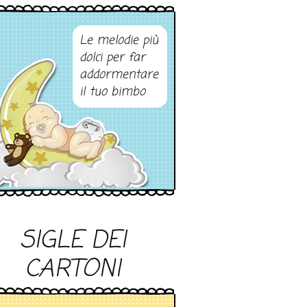
Le melodie più
dolci per far
addormentare
il tuo bimbo
SIGLE DEI
CARTONI