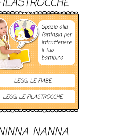
FILASTROCCHE
Spazio alla
fantasia per
intrattenere
il tuo
bambino
LEGGI LE FIABE
LEGGI LE FILASTROCCHE
NINNA NANNA