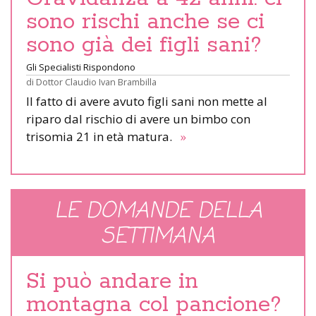
sono rischi anche se ci
sono già dei figli sani?
Gli Specialisti Rispondono
di
Dottor Claudio Ivan Brambilla
Il fatto di avere avuto figli sani non mette al
riparo dal rischio di avere un bimbo con
trisomia 21 in età matura.
»
LE DOMANDE DELLA
SETTIMANA
Si può andare in
montagna col pancione?