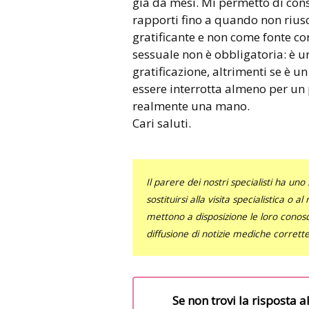
già da mesi. Mi permetto di cons
rapporti fino a quando non riusc
gratificante e non come fonte con
sessuale non è obbligatoria: è 
gratificazione, altrimenti se è u
essere interrotta almeno per un
realmente una mano.
Cari saluti.
Il parere dei nostri specialisti ha 
sostituirsi alla visita specialistica o 
mettono a disposizione le loro conosce
diffusione di notizie mediche corrett
Se non trovi la risposta a