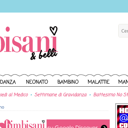
IDANZA
NEONATO
BAMBINO
MALATTIE
MA
iedi al Medico
Settimane di Gravidanza
Battesimo No St
ono