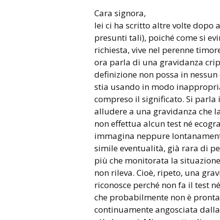
Cara signora,
lei ci ha scritto altre volte dopo
presunti tali), poiché come si e
richiesta, vive nel perenne timor
ora parla di una gravidanza cri
definizione non possa in nessun c
stia usando in modo inappropria
compreso il significato. Si parla 
alludere a una gravidanza che la
non effettua alcun test né ecogra
immagina neppure lontanamente d
simile eventualità, già rara di pe
più che monitorata la situazione 
non rileva. Cioè, ripeto, una gr
riconosce perché non fa il test n
che probabilmente non è pronta p
continuamente angosciata dalla p