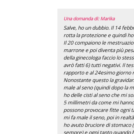
Una domanda di: Marika
Salve, ho un dubbio. Il 14 febb
rotta la protezione e quindi ho
Il 20 compaiono le mestruazion
marrone e poi diventa più pesan
della ginecologa faccio lo stes
avrò fatti 6) tutti negativi. Il t
rapporto e al 24esimo giorno ne
Nonostante questo la gravidanz
male al seno (quindi dopo la m
ho delle cisti al seno che mi s
5 millimetri da come mi hanno 
possono provocare fitte ogni 
mi fa male il seno, poi in real
ho avuto bruciore di stomaco (s
sempre) e ogni tanto quando h