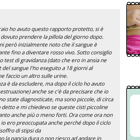
raio ho avuto questo rapporto protetto, si è
 dovuto prendere la pillola del giorno dopo.
i però inizialmente noto che il sangue è
te fino a diventare rosso vivo. Sotto consiglio
so test di gravidanza (dato che ero in ansia ne
est del sangue l'ho eseguito a 18 giorni al
 faccio un altro sulle urine.
a è da escludere, ma dopo il ciclo ho avuto
estruazione) anche se c'è da precisare che io
ono state diagnosticate, ma sono piccole, di circa
detto e mi chiedevo se queste cisti piccoline
tanto anche più o meno forti. Ora come ora non
tà io ero preoccupata anche perché dopo il ciclo
offro di stipsi da
o la pancia dura o non riesco ad andare in