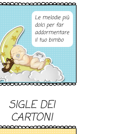
Le melodie più
dolci per far
addormentare
il tuo bimbo
SIGLE DEI
CARTONI