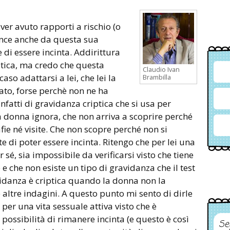
 aver avuto rapporti a rischio (o
vince anche da questa sua
e di essere incinta. Addirittura
ptica, ma credo che questa
Claudio Ivan
aso adattarsi a lei, che lei la
Brambilla
to, forse perchè non ne ha
infatti di gravidanza criptica che si usa per
 donna ignora, che non arriva a scoprire perché
fie né visite. Che non scopre perché non si
i poter essere incinta. Ritengo che per lei una
r sé, sia impossibile da verificarsi visto che tiene
e che non esiste un tipo di gravidanza che il test
avidanza è criptica quando la donna non la
é altre indagini. A questo punto mi sento di dirle
er una vita sessuale attiva visto che è
ossibilità di rimanere incinta (e questo è così
Se