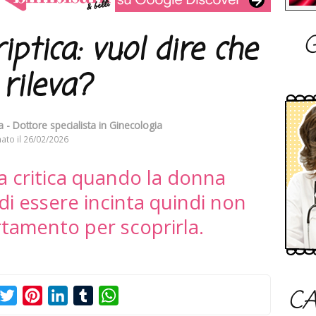
G
ptica: vuol dire che
 rileva?
 - Dottore specialista in Ginecologia
ato il
26/02/2026
za critica quando la donna
 di essere incinta quindi non
rtamento per scoprirla.
CA
acebook
Twitter
Pinterest
LinkedIn
Tumblr
WhatsApp