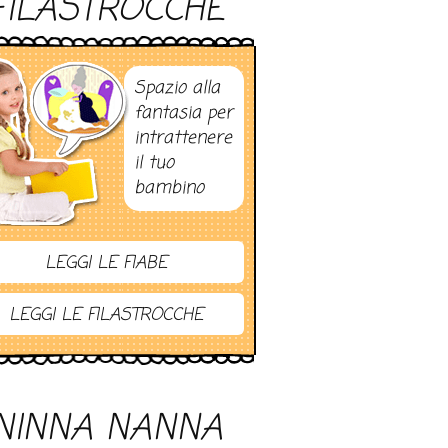
FILASTROCCHE
Spazio alla
fantasia per
intrattenere
il tuo
bambino
LEGGI LE FIABE
LEGGI LE FILASTROCCHE
NINNA NANNA