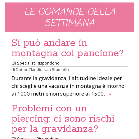
LE DOMANDE DELLA
SETTIMANA
Si può andare in
montagna col pancione?
Gli Specialisti Rispondono
di
Dottor Claudio Ivan Brambilla
Durante la gravidanza, l'altitudine ideale per
chi sceglie una vacanza in montagna è intorno
ai 1000 metri e non superiore ai 1500.
»
Problemi con un
piercing: ci sono rischi
per la gravidanza?
Gli Specialisti Rispondono