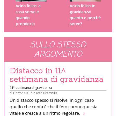
Acido folico: a
Acido folico in
cosa serve e
gravidanza:
quando
quanto e perché
prenderlo
serve?
SULLO STESSO
ARGOMENTO
Distacco in 11^
settimana di gravidanza
11° settimana di gravidanza
di
Dottor Claudio Ivan Brambilla
Un distacco spesso si risolve, in ogni caso
quello che conta è che il feto comunque sia
vitale e cresca a un ritmo regolare.
»