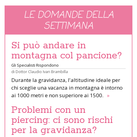
LE DOMANDE DELLA
SETTIMANA
Si può andare in
montagna col pancione?
Gli Specialisti Rispondono
di
Dottor Claudio Ivan Brambilla
Durante la gravidanza, l'altitudine ideale per
chi sceglie una vacanza in montagna è intorno
ai 1000 metri e non superiore ai 1500.
»
Problemi con un
piercing: ci sono rischi
per la gravidanza?