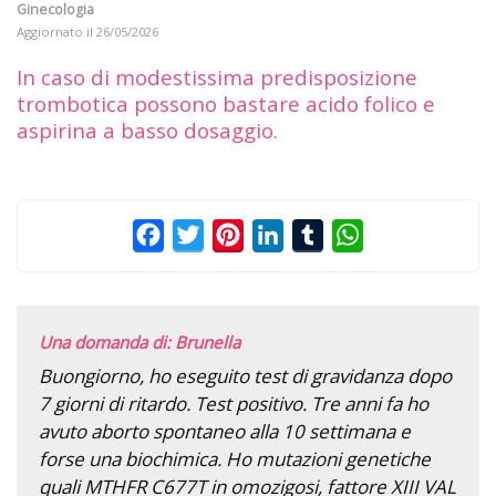
Ginecologia
Aggiornato il
26/05/2026
In caso di modestissima predisposizione
trombotica possono bastare acido folico e
aspirina a basso dosaggio.
Facebook
Twitter
Pinterest
LinkedIn
Tumblr
WhatsApp
Una domanda di: Brunella
Buongiorno, ho eseguito test di gravidanza dopo
7 giorni di ritardo. Test positivo. Tre anni fa ho
avuto aborto spontaneo alla 10 settimana e
forse una biochimica. Ho mutazioni genetiche
quali MTHFR C677T in omozigosi, fattore XIII VAL