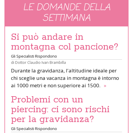
LE DOMANDE DELLA
SETTIMANA
Si può andare in
montagna col pancione?
Gli Specialisti Rispondono
di
Dottor Claudio Ivan Brambilla
Durante la gravidanza, l'altitudine ideale per
chi sceglie una vacanza in montagna è intorno
ai 1000 metri e non superiore ai 1500.
»
Problemi con un
piercing: ci sono rischi
per la gravidanza?
Gli Specialisti Rispondono